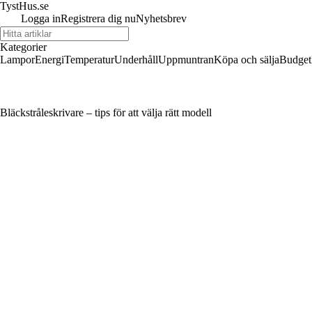
TystHus.se
Logga in
Registrera dig nu
Nyhetsbrev
Kategorier
Lampor
Energi
Temperatur
Underhåll
Uppmuntran
Köpa och sälja
Budget
Bläckstråleskrivare – tips för att välja rätt modell