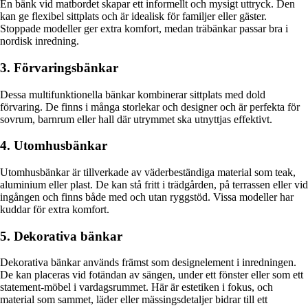
En bänk vid matbordet skapar ett informellt och mysigt uttryck. Den
kan ge flexibel sittplats och är idealisk för familjer eller gäster.
Stoppade modeller ger extra komfort, medan träbänkar passar bra i
nordisk inredning.
3. Förvaringsbänkar
Dessa multifunktionella bänkar kombinerar sittplats med dold
förvaring. De finns i många storlekar och designer och är perfekta för
sovrum, barnrum eller hall där utrymmet ska utnyttjas effektivt.
4. Utomhusbänkar
Utomhusbänkar är tillverkade av väderbeständiga material som teak,
aluminium eller plast. De kan stå fritt i trädgården, på terrassen eller vid
ingången och finns både med och utan ryggstöd. Vissa modeller har
kuddar för extra komfort.
5. Dekorativa bänkar
Dekorativa bänkar används främst som designelement i inredningen.
De kan placeras vid fotändan av sängen, under ett fönster eller som ett
statement-möbel i vardagsrummet. Här är estetiken i fokus, och
material som sammet, läder eller mässingsdetaljer bidrar till ett