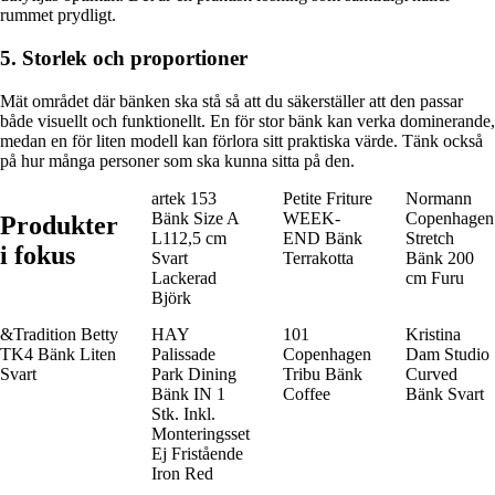
rummet prydligt.
5. Storlek och proportioner
Mät området där bänken ska stå så att du säkerställer att den passar
både visuellt och funktionellt. En för stor bänk kan verka dominerande,
medan en för liten modell kan förlora sitt praktiska värde. Tänk också
på hur många personer som ska kunna sitta på den.
artek 153
Petite Friture
Normann
Bänk Size A
WEEK-
Copenhagen
Produkter
L112,5 cm
END Bänk
Stretch
i fokus
Svart
Terrakotta
Bänk 200
Lackerad
cm Furu
Björk
&Tradition Betty
HAY
101
Kristina
TK4 Bänk Liten
Palissade
Copenhagen
Dam Studio
Svart
Park Dining
Tribu Bänk
Curved
Bänk IN 1
Coffee
Bänk Svart
Stk. Inkl.
Monteringsset
Ej Fristående
Iron Red