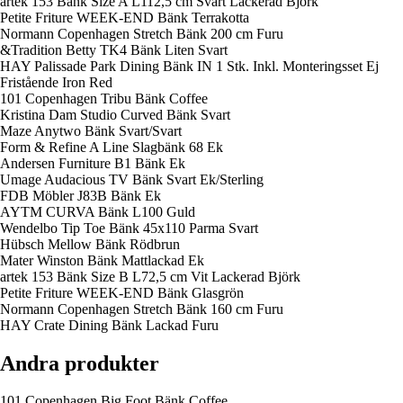
artek 153 Bänk Size A L112,5 cm Svart Lackerad Björk
Petite Friture WEEK-END Bänk Terrakotta
Normann Copenhagen Stretch Bänk 200 cm Furu
&Tradition Betty TK4 Bänk Liten Svart
HAY Palissade Park Dining Bänk IN 1 Stk. Inkl. Monteringsset Ej
Fristående Iron Red
101 Copenhagen Tribu Bänk Coffee
Kristina Dam Studio Curved Bänk Svart
Maze Anytwo Bänk Svart/Svart
Form & Refine A Line Slagbänk 68 Ek
Andersen Furniture B1 Bänk Ek
Umage Audacious TV Bänk Svart Ek/Sterling
FDB Möbler J83B Bänk Ek
AYTM CURVA Bänk L100 Guld
Wendelbo Tip Toe Bänk 45x110 Parma Svart
Hübsch Mellow Bänk Rödbrun
Mater Winston Bänk Mattlackad Ek
artek 153 Bänk Size B L72,5 cm Vit Lackerad Björk
Petite Friture WEEK-END Bänk Glasgrön
Normann Copenhagen Stretch Bänk 160 cm Furu
HAY Crate Dining Bänk Lackad Furu
Andra produkter
101 Copenhagen Big Foot Bänk Coffee