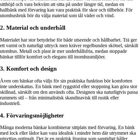
sitthöjd och vara bekväm att sitta på under längre tid, medan en
hallbänk med förvaring kan vara praktisk för skor och tillbehör. För
utomhusbruk bör du välja material som tål väder och vind.
2. Material och underhåll
Materialet har stor betydelse för både utseende och hållbarhet. Trä ger
ett varmt och naturligt uttryck men kräver regelbunden skötsel, särskilt
utomhus. Metall och plast är mer underhållsfria, medan stoppade
bänkar tillför komfort och elegans till inomhusmiljöer.
3. Komfort och design
Även om bänkar ofta väljs för sin praktiska funktion bör komforten
inte underskattas. En bänk med ryggstöd eller stoppning kan göra stor
skillnad, särskilt om den används ofta. Designen ska naturligtvis passa
rummets stil – från minimalistisk skandinavisk till rustik eller
industriell.
4. Förvaringsmöjligheter
Många moderna bänkar kombinerar sittplats med förvaring. En bänk
med lock eller lådor kan vara idealisk i mindre hem där utrymmet ska
utnyttjas optimalt. Det är en praktisk lösning som samtidigt håller