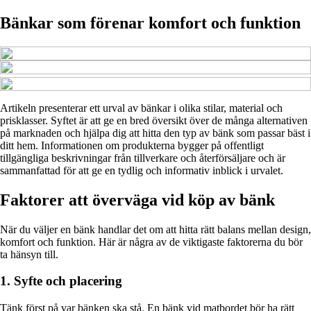
Bänkar som förenar komfort och funktion
Artikeln presenterar ett urval av bänkar i olika stilar, material och
prisklasser. Syftet är att ge en bred översikt över de många alternativen
på marknaden och hjälpa dig att hitta den typ av bänk som passar bäst i
ditt hem. Informationen om produkterna bygger på offentligt
tillgängliga beskrivningar från tillverkare och återförsäljare och är
sammanfattad för att ge en tydlig och informativ inblick i urvalet.
Faktorer att överväga vid köp av bänk
När du väljer en bänk handlar det om att hitta rätt balans mellan design,
komfort och funktion. Här är några av de viktigaste faktorerna du bör
ta hänsyn till.
1. Syfte och placering
Tänk först på var bänken ska stå. En bänk vid matbordet bör ha rätt