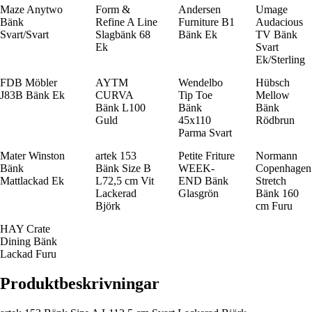
Maze Anytwo
Form &
Andersen
Umage
Bänk
Refine A Line
Furniture B1
Audacious
Svart/Svart
Slagbänk 68
Bänk Ek
TV Bänk
Ek
Svart
Ek/Sterling
FDB Möbler
AYTM
Wendelbo
Hübsch
J83B Bänk Ek
CURVA
Tip Toe
Mellow
Bänk L100
Bänk
Bänk
Guld
45x110
Rödbrun
Parma Svart
Mater Winston
artek 153
Petite Friture
Normann
Bänk
Bänk Size B
WEEK-
Copenhagen
Mattlackad Ek
L72,5 cm Vit
END Bänk
Stretch
Lackerad
Glasgrön
Bänk 160
Björk
cm Furu
HAY Crate
Dining Bänk
Lackad Furu
Produktbeskrivningar