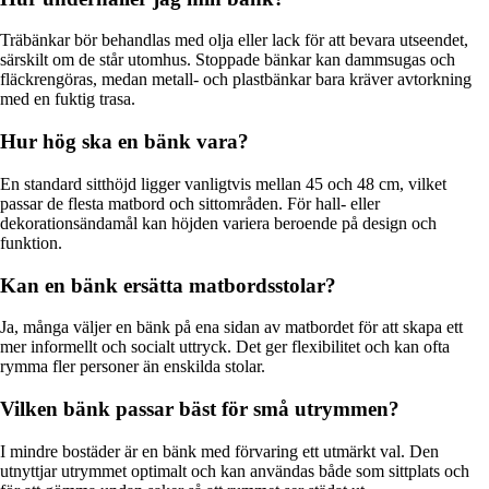
Träbänkar bör behandlas med olja eller lack för att bevara utseendet,
särskilt om de står utomhus. Stoppade bänkar kan dammsugas och
fläckrengöras, medan metall- och plastbänkar bara kräver avtorkning
med en fuktig trasa.
Hur hög ska en bänk vara?
En standard sitthöjd ligger vanligtvis mellan 45 och 48 cm, vilket
passar de flesta matbord och sittområden. För hall- eller
dekorationsändamål kan höjden variera beroende på design och
funktion.
Kan en bänk ersätta matbordsstolar?
Ja, många väljer en bänk på ena sidan av matbordet för att skapa ett
mer informellt och socialt uttryck. Det ger flexibilitet och kan ofta
rymma fler personer än enskilda stolar.
Vilken bänk passar bäst för små utrymmen?
I mindre bostäder är en bänk med förvaring ett utmärkt val. Den
utnyttjar utrymmet optimalt och kan användas både som sittplats och