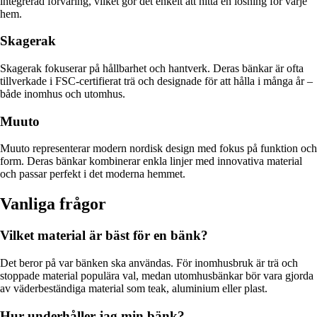
integrerad förvaring, vilket gör det enkelt att hitta en lösning för varje
hem.
Skagerak
Skagerak fokuserar på hållbarhet och hantverk. Deras bänkar är ofta
tillverkade i FSC-certifierat trä och designade för att hålla i många år –
både inomhus och utomhus.
Muuto
Muuto representerar modern nordisk design med fokus på funktion och
form. Deras bänkar kombinerar enkla linjer med innovativa material
och passar perfekt i det moderna hemmet.
Vanliga frågor
Vilket material är bäst för en bänk?
Det beror på var bänken ska användas. För inomhusbruk är trä och
stoppade material populära val, medan utomhusbänkar bör vara gjorda
av väderbeständiga material som teak, aluminium eller plast.
Hur underhåller jag min bänk?