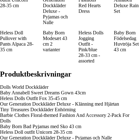
28-35 cm
Dockkläder
Red Hearts
Deluxe Rain
Deluxe -
Dress
Set
Pyjamas och
Nalle
Heless Doll
Baby Born
Heless Dolls
Baby Born
Pullover with
Modesæt 43
Jogging
Födelsedag
Pants Alpaca 28-
cm 2
Outfit -
Huvtröja Set
35 cm
varianter
Pink/blue
43 cm
28-33 cm -
assorted
Produktbeskrivningar
Dolls World Dockkläder
Baby Annabell Sweet Dreams Gown 43cm
Heless Dolls Outfit Fox 35-45 cm
Our Generation Dockkläder Deluxe - Klänning med Hjärtan
Tiny Treasures Dockkläder Enhörning
Barbie Clothes Floral-themed Fashion And Accessory 2-Pack For
Dolls
Baby Born Bad Pyjamas med Sko 43 cm
Heless Doll outfit Unicorn 28-35 cm
Our Generation Dockkläder Deluxe - Pyjamas och Nalle