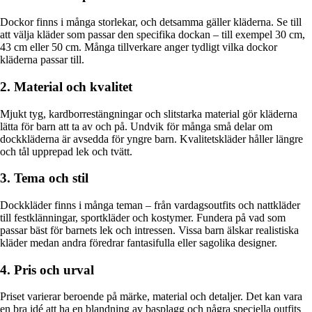
Dockor finns i många storlekar, och detsamma gäller kläderna. Se till
att välja kläder som passar den specifika dockan – till exempel 30 cm,
43 cm eller 50 cm. Många tillverkare anger tydligt vilka dockor
kläderna passar till.
2. Material och kvalitet
Mjukt tyg, kardborrestängningar och slitstarka material gör kläderna
lätta för barn att ta av och på. Undvik för många små delar om
dockkläderna är avsedda för yngre barn. Kvalitetskläder håller längre
och tål upprepad lek och tvätt.
3. Tema och stil
Dockkläder finns i många teman – från vardagsoutfits och nattkläder
till festklänningar, sportkläder och kostymer. Fundera på vad som
passar bäst för barnets lek och intressen. Vissa barn älskar realistiska
kläder medan andra föredrar fantasifulla eller sagolika designer.
4. Pris och urval
Priset varierar beroende på märke, material och detaljer. Det kan vara
en bra idé att ha en blandning av basplagg och några speciella outfits