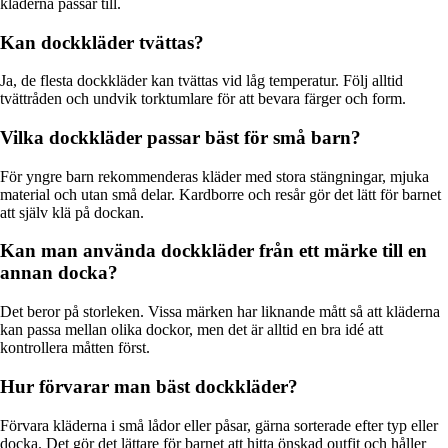
kläderna passar till.
Kan dockkläder tvättas?
Ja, de flesta dockkläder kan tvättas vid låg temperatur. Följ alltid
tvättråden och undvik torktumlare för att bevara färger och form.
Vilka dockkläder passar bäst för små barn?
För yngre barn rekommenderas kläder med stora stängningar, mjuka
material och utan små delar. Kardborre och resår gör det lätt för barnet
att själv klä på dockan.
Kan man använda dockkläder från ett märke till en
annan docka?
Det beror på storleken. Vissa märken har liknande mått så att kläderna
kan passa mellan olika dockor, men det är alltid en bra idé att
kontrollera måtten först.
Hur förvarar man bäst dockkläder?
Förvara kläderna i små lådor eller påsar, gärna sorterade efter typ eller
docka. Det gör det lättare för barnet att hitta önskad outfit och håller