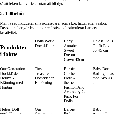
så att leken kan varieras utan att bli dyr.
5. Tillbehör
Många set inkluderar små accessoarer som skor, hattar eller väskor.
Dessa detaljer gör leken mer realistisk och stimulerar barnets
kreativitet.
Dolls World
Baby
Heless Dolls
Dockkläder
Annabell
Outfit Fox
Produkter
Sweet
35-45 cm
i fokus
Dreams
Gown 43cm
Our Generation
Tiny
Barbie
Baby Born
Dockkläder
Treasures
Clothes
Bad Pyjamas
Deluxe -
Dockkläder
Floral-
med Sko 43
Klänning med
Enhörning
themed
cm
Hjärtan
Fashion And
Accessory 2-
Pack For
Dolls
Heless Doll
Our
Barbie
Baby
outfit Unicorn
Generation
Fashions
Annabell