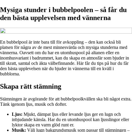
Mysiga stunder i bubbelpoolen – så får du
den bästa upplevelsen med vännerna
En bubbelpool är inte bara till för avkoppling – den kan också bli
platsen för några av de mest minnesvärda och mysiga stunderna med
vännerna. Oavsett om du har en utomhuspool på altanen eller en
inomhusvariant i badrummet, kan du skapa en atmosfär som bjuder in
till skratt, samtal och äkta välbefinnande. Här får du tips på hur du får
den bästa upplevelsen när du bjuder in vännerna till en kväll i
bubblorna.
Skapa rätt stämning
Stämningen är avgörande för att bubbelpoolkvällen ska bli något extra.
Tänk igenom ljus, musik och dofter.
Ljus:
Mjukt, dämpat ljus eller levande ljus ger en lugn och
inbjudande känsla. Har du en utomhuspool kan ljusslingor eller
lyktor skapa en varm glöd runt er.
Musik:
Välj lugn bakgrundsmusik som passar till stämningen –