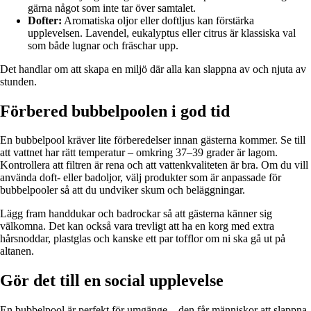
gärna något som inte tar över samtalet.
Dofter:
Aromatiska oljor eller doftljus kan förstärka
upplevelsen. Lavendel, eukalyptus eller citrus är klassiska val
som både lugnar och fräschar upp.
Det handlar om att skapa en miljö där alla kan slappna av och njuta av
stunden.
Förbered bubbelpoolen i god tid
En bubbelpool kräver lite förberedelser innan gästerna kommer. Se till
att vattnet har rätt temperatur – omkring 37–39 grader är lagom.
Kontrollera att filtren är rena och att vattenkvaliteten är bra. Om du vill
använda doft- eller badoljor, välj produkter som är anpassade för
bubbelpooler så att du undviker skum och beläggningar.
Lägg fram handdukar och badrockar så att gästerna känner sig
välkomna. Det kan också vara trevligt att ha en korg med extra
hårsnoddar, plastglas och kanske ett par tofflor om ni ska gå ut på
altanen.
Gör det till en social upplevelse
En bubbelpool är perfekt för umgänge – den får människor att slappna