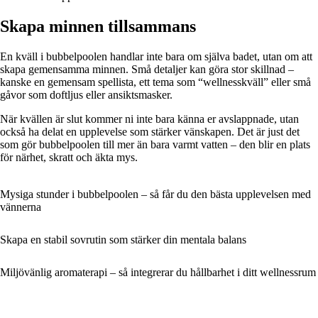
Skapa minnen tillsammans
En kväll i bubbelpoolen handlar inte bara om själva badet, utan om att
skapa gemensamma minnen. Små detaljer kan göra stor skillnad –
kanske en gemensam spellista, ett tema som “wellnesskväll” eller små
gåvor som doftljus eller ansiktsmasker.
När kvällen är slut kommer ni inte bara känna er avslappnade, utan
också ha delat en upplevelse som stärker vänskapen. Det är just det
som gör bubbelpoolen till mer än bara varmt vatten – den blir en plats
för närhet, skratt och äkta mys.
Mysiga stunder i bubbelpoolen – så får du den bästa upplevelsen med
vännerna
Skapa en stabil sovrutin som stärker din mentala balans
Miljövänlig aromaterapi – så integrerar du hållbarhet i ditt wellnessrum