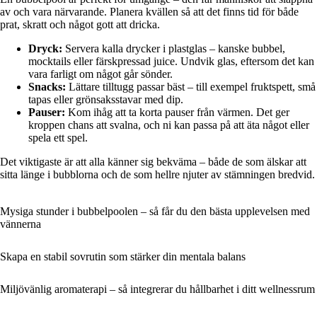
av och vara närvarande. Planera kvällen så att det finns tid för både
prat, skratt och något gott att dricka.
Dryck:
Servera kalla drycker i plastglas – kanske bubbel,
mocktails eller färskpressad juice. Undvik glas, eftersom det kan
vara farligt om något går sönder.
Snacks:
Lättare tilltugg passar bäst – till exempel fruktspett, små
tapas eller grönsaksstavar med dip.
Pauser:
Kom ihåg att ta korta pauser från värmen. Det ger
kroppen chans att svalna, och ni kan passa på att äta något eller
spela ett spel.
Det viktigaste är att alla känner sig bekväma – både de som älskar att
sitta länge i bubblorna och de som hellre njuter av stämningen bredvid.
Mysiga stunder i bubbelpoolen – så får du den bästa upplevelsen med
vännerna
Skapa en stabil sovrutin som stärker din mentala balans
Miljövänlig aromaterapi – så integrerar du hållbarhet i ditt wellnessrum