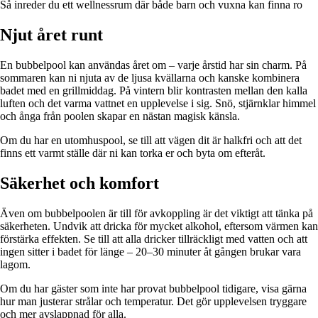
Så inreder du ett wellnessrum där både barn och vuxna kan finna ro
Njut året runt
En bubbelpool kan användas året om – varje årstid har sin charm. På
sommaren kan ni njuta av de ljusa kvällarna och kanske kombinera
badet med en grillmiddag. På vintern blir kontrasten mellan den kalla
luften och det varma vattnet en upplevelse i sig. Snö, stjärnklar himmel
och ånga från poolen skapar en nästan magisk känsla.
Om du har en utomhuspool, se till att vägen dit är halkfri och att det
finns ett varmt ställe där ni kan torka er och byta om efteråt.
Säkerhet och komfort
Även om bubbelpoolen är till för avkoppling är det viktigt att tänka på
säkerheten. Undvik att dricka för mycket alkohol, eftersom värmen kan
förstärka effekten. Se till att alla dricker tillräckligt med vatten och att
ingen sitter i badet för länge – 20–30 minuter åt gången brukar vara
lagom.
Om du har gäster som inte har provat bubbelpool tidigare, visa gärna
hur man justerar strålar och temperatur. Det gör upplevelsen tryggare
och mer avslappnad för alla.